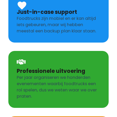
Just-in-case support
Foodtrucks zijn mobiel en er kan altijd
iets gebeuren, maar wij hebben
meestal een backup plan klaar staan.
Professionele uitvoering
Per jaar organiseren we honderden
evenementen waarbij foodtrucks een
rol spelen, dus we weten waar we over
praten.