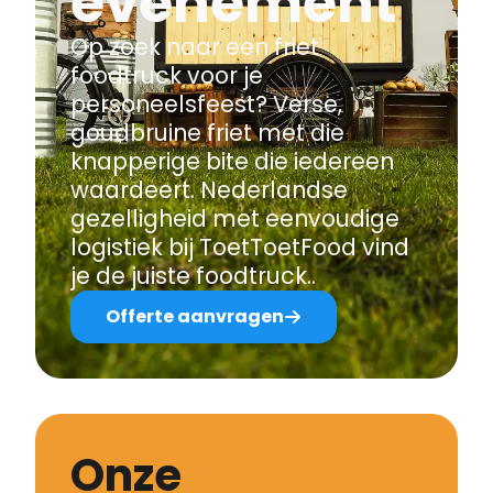
evenement
Op zoek naar een friet
foodtruck voor je
personeelsfeest? Verse,
goudbruine friet met die
knapperige bite die iedereen
waardeert. Nederlandse
gezelligheid met eenvoudige
logistiek bij ToetToetFood vind
je de juiste foodtruck..
Offerte aanvragen
Onze