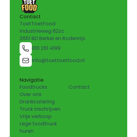
Contact
ToetToetFood
Industrieweg 82zc
2651 BD Berkel en Rodenrijs
010 261 4199
info@toettoetfood.nl
Navigatie
Foodtrucks
Contact
Over ons
Drankcatering
Truck inschrijven
Vrije verkoop
Lege foodtruck
huren