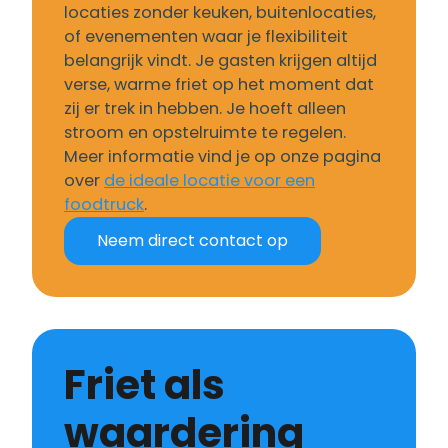
locaties zonder keuken, buitenlocaties,
of evenementen waar je flexibiliteit
belangrijk vindt. Je gasten krijgen altijd
verse, warme friet op het moment dat
zij er trek in hebben. Je hoeft alleen
stroom en opstelruimte te regelen.
Meer informatie vind je op onze pagina
over
de ideale locatie voor een
foodtruck
.
Neem direct contact op
Friet als
waardering