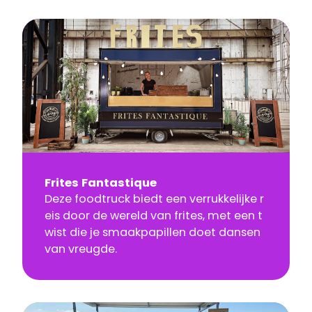
Frites Fantastique
Deze foodtruck biedt een verrukkelijke r
eis door de wereld van frites, met een t
wist die je smaakpapillen doet dansen
van vreugde.