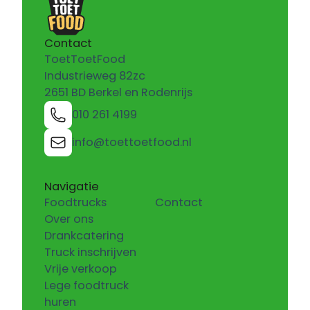
Contact
ToetToetFood
Industrieweg 82zc
2651 BD Berkel en Rodenrijs
010 261 4199
info@toettoetfood.nl
Navigatie
Foodtrucks
Contact
Over ons
Drankcatering
Truck inschrijven
Vrije verkoop
Lege foodtruck
huren