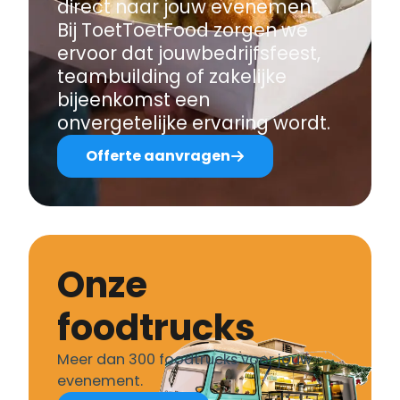
direct naar jouw evenement.
Bij ToetToetFood zorgen we
ervoor dat jouwbedrijfsfeest,
teambuilding of zakelijke
bijeenkomst een
onvergetelijke ervaring wordt.
Offerte aanvragen
Onze
foodtrucks
Meer dan 300 foodtrucks voor jouw
evenement.