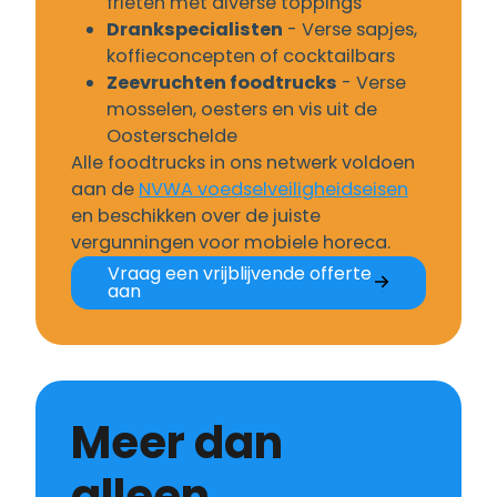
frieten met diverse toppings
Drankspecialisten
- Verse sapjes,
koffieconcepten of cocktailbars
Zeevruchten foodtrucks
- Verse
mosselen, oesters en vis uit de
Oosterschelde
Alle foodtrucks in ons netwerk voldoen
aan de
NVWA voedselveiligheidseisen
en beschikken over de juiste
vergunningen voor mobiele horeca.
Vraag een vrijblijvende offerte
aan
Meer dan
alleen