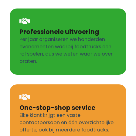
Professionele uitvoering
Per jaar organiseren we honderden
evenementen waarbij foodtrucks een
rol spelen, dus we weten waar we over
praten.
One-stop-shop service
Elke klant krijgt een vaste
contactpersoon en één overzichtelijke
offerte, ook bij meerdere foodtrucks.