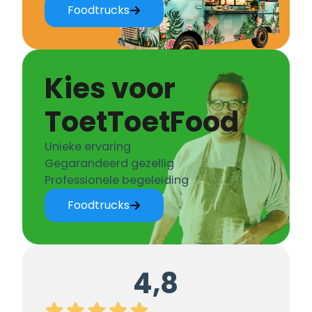
Foodtrucks
Kies voor
ToetToetFood
Unieke ervaring
Gegarandeerd gezellig
Professionele begeleiding
Foodtrucks
4,8