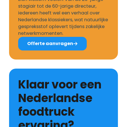
stagiair tot de 60-jarige directeur,
iedereen heeft wel een verhaal over
Nederlandse klassiekers, wat natuurlijke
gespreksstof oplevert tijdens zakelijke
netwerkmomenten.
Offerte aanvragen
Klaar voor een
Nederlandse
foodtruck
ervaring?