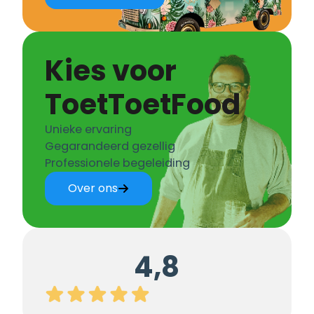
Kies voor
ToetToetFood
Unieke ervaring
Gegarandeerd gezellig
Professionele begeleiding
Over ons
4,8