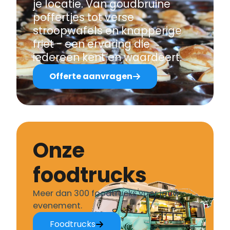
je locatie. Van goudbruine
poffertjes tot verse
stroopwafels en knapperige
friet - een ervaring die
iedereen kent en waardeert.
Offerte aanvragen
Onze
foodtrucks
Meer dan 300 foodtrucks voor jouw
evenement.
Foodtrucks