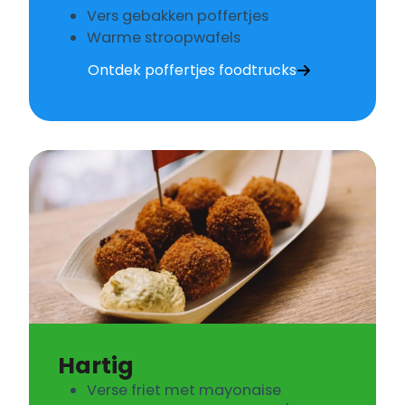
Vers gebakken poffertjes
Warme stroopwafels
Ontdek poffertjes foodtrucks
Hartig
Verse friet met mayonaise