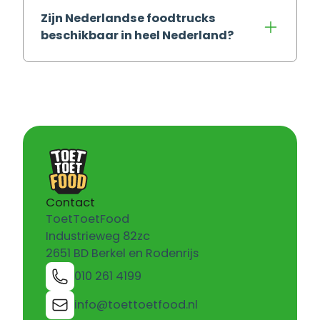
Zijn Nederlandse foodtrucks
beschikbaar in heel Nederland?
Contact
ToetToetFood
Industrieweg 82zc
2651 BD Berkel en Rodenrijs
010 261 4199
info@toettoetfood.nl