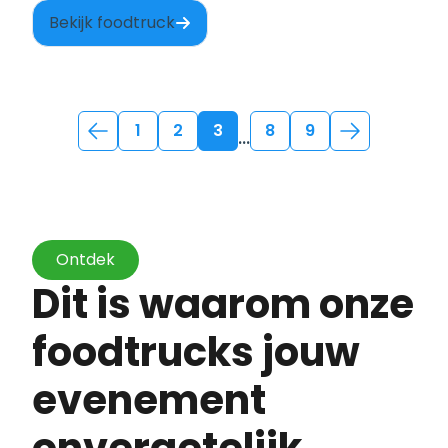
Jopen Haarlem.
Bekijk foodtruck
1
2
3
8
9
...
Ontdek
Dit is waarom onze
foodtrucks jouw
evenement