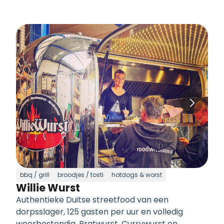
bbq / grill
broodjes / tosti
hotdogs & worst
Willie Wurst
Authentieke Duitse streetfood van een
dorpsslager, 125 gasten per uur en volledig
weerbestendig. Bratwurst, Currywurst en