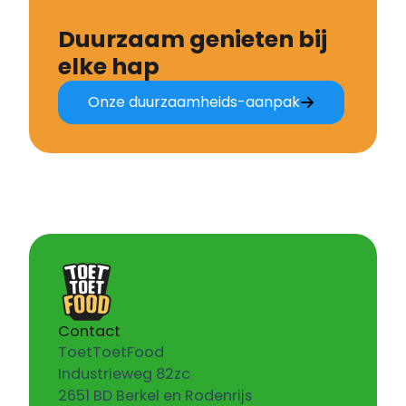
Duurzaam genieten bij
elke hap
Onze duurzaamheids-aanpak
Contact
ToetToetFood
Industrieweg 82zc
2651 BD Berkel en Rodenrijs