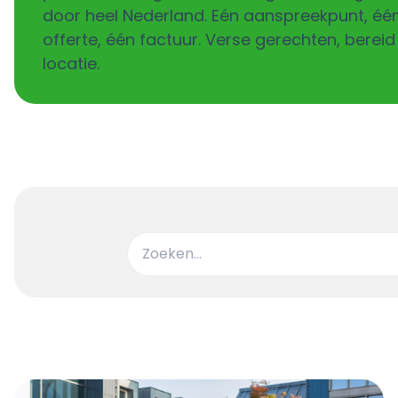
door heel Nederland. Eén aanspreekpunt, éé
offerte, één factuur. Verse gerechten, bereid
locatie.