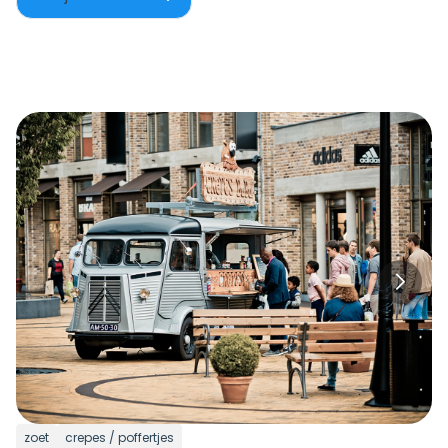
zoet
crepes / poffertjes