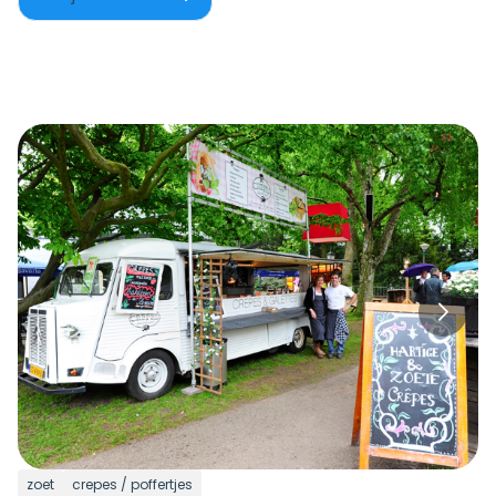
zoet
crepes / poffertjes