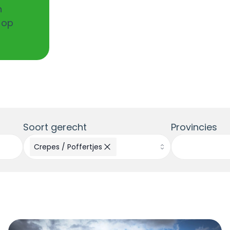
n
 op
Soort gerecht
Provincies
Crepes / Poffertjes