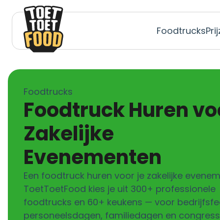
Foodtrucks
Pri
Foodtrucks
Foodtruck Huren voor
Zakelijke
Evenementen
Een foodtruck huren voor je zakelijke evenem
ToetToetFood kies je uit 300+ professionele
foodtrucks en 60+ keukens — voor bedrijfsfe
personeelsdagen, familiedagen en congres