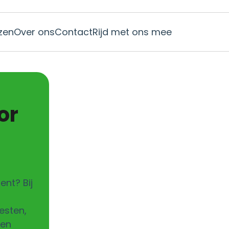
jzen
Over ons
Contact
Rijd met ons mee
ent? Bij
esten,
sen