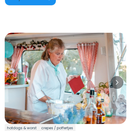
hotdogs & worst
crepes / poffertjes