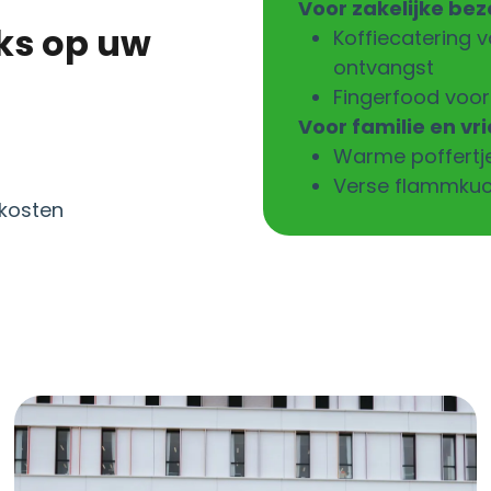
Voor zakelijke bez
ks op uw
Koffiecatering
v
ontvangst
Fingerfood
voor 
Voor familie en vr
Warme
poffertj
Verse
flammku
 kosten