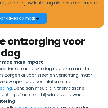
ee, zodat zij uw instelling als beste en leukste
or advies op maat
 dag
or maximale impact
meedenken om deze dag nog extra aan te
ks zorgen al voor sfeer en verlichting, maar
we uw open dag completeren met
leding
. Denk aan meubilair, thematische
lichting of een tent bij wisselvallig weer.
tering
olledige
drankcatering
voor uw open dag