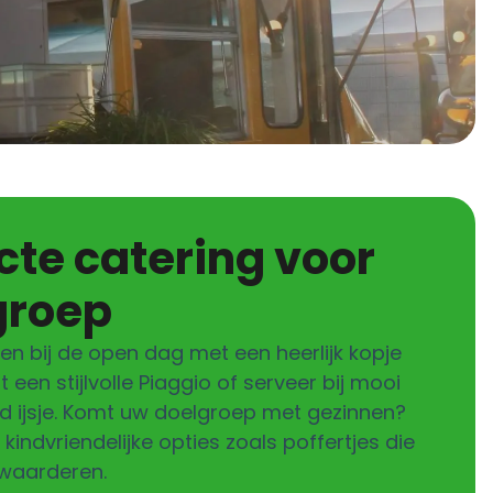
groep
n bij de open dag met een heerlijk kopje
t een stijlvolle Piaggio of serveer bij mooi
d ijsje. Komt uw doelgroep met gezinnen?
kindvriendelijke opties zoals poffertjes die
 waarderen.