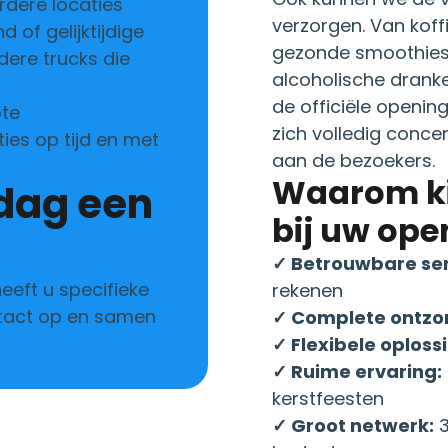
rdere locaties
verzorgen. Van koffie
d of gelijktijdige
gezonde smoothies e
dere trucks die
alcoholische dranke
de officiële opening
ote
zakelijke
zich volledig conce
ties op tijd en met
aan de bezoekers.
Waarom ki
bij uw ope
✓ Betrouwbare ser
eeft u specifieke
rekenen
tact op en samen
✓ Complete ontzo
✓ Flexibele oploss
✓ Ruime ervaring:
kerstfeesten
✓ Groot netwerk:
3