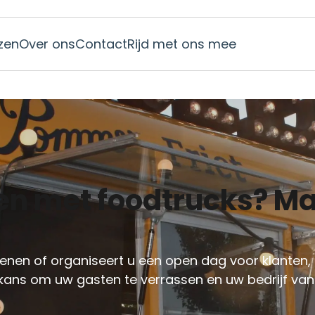
jzen
Over ons
Contact
Rijd met ons mee
en of organiseert u een open dag voor klanten, re
kans om uw gasten te verrassen en uw bedrijf van z