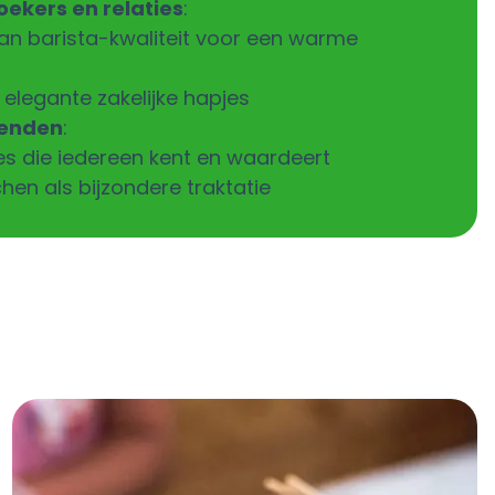
oekers en relaties
:
an barista-kwaliteit voor een warme
elegante zakelijke hapjes
ienden
:
es
die iedereen kent en waardeert
chen
als bijzondere traktatie