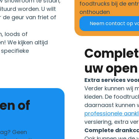
 uw showroom te staan,
foodtrucks bij de entr
tuurd worden. U wilt
onthouden
de geur van friet of
Neem contact op vo
, loods of
n! We kijken altijd
Complete ontzorging voor
 specifieke
uw open
Extra services vo
Verder kunnen wij 
kleden. De foodtruc
daarnaast kunnen 
professionele aank
versiering, extra ver
Complete drankca
dag? Geen
Ook kunnen we de v