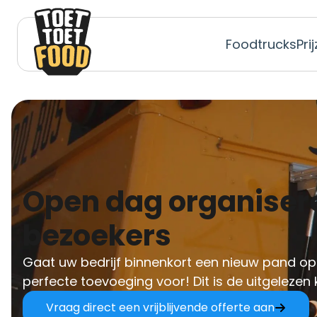
Foodtrucks
Pri
Open dag organiseren met foodtrucks? Maak indruk op uw
bezoekers
Gaat uw bedrijf binnenkort een nieuw pand open
perfecte toevoeging voor! Dit is de uitgelezen 
Vraag direct een vrijblijvende offerte aan