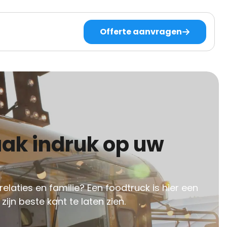
Offerte aanvragen
laties en familie? Een foodtruck is hier een
ijn beste kant te laten zien.