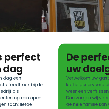
De perfecte catering voor
n dag
uw doel
n dag een
Verwelkom uw gaste
ste foodtruck bij de
koffie geserveerd ui
drijf als
weer een verfrissen
specten op een open
Dan zorgen wij voor 
gen toch: liefde
de hele familie kan