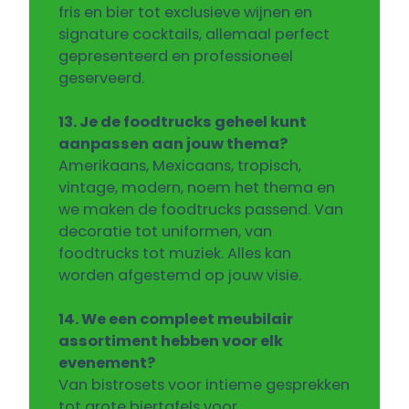
fris en bier tot exclusieve wijnen en
signature cocktails, allemaal perfect
gepresenteerd en professioneel
geserveerd.
13. Je de foodtrucks geheel kunt
aanpassen aan jouw thema?
Amerikaans, Mexicaans, tropisch,
vintage, modern, noem het thema en
we maken de foodtrucks passend. Van
decoratie tot uniformen, van
foodtrucks tot muziek. Alles kan
worden afgestemd op jouw visie.
14. We een compleet meubilair
assortiment hebben voor elk
evenement?
Van bistrosets voor intieme gesprekken
tot grote biertafels voor