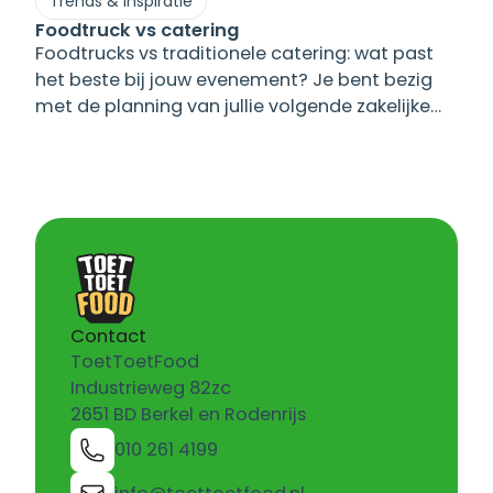
Trends & Inspiratie
Foodtruck vs catering
Foodtrucks vs traditionele catering: wat past
het beste bij jouw evenement? Je bent bezig
met de planning van jullie volgende zakelijke
evenement en staat voor een belangrijke
keuze: ga je voor de vertrouwde route van
traditionele catering, of probeer je eens iets
anders met foodtrucks? Het is een vraag die
steeds vaker opkomt bij eventplanners.
[&hellip;]
Contact
ToetToetFood
Industrieweg 82zc
2651 BD Berkel en Rodenrijs
010 261 4199