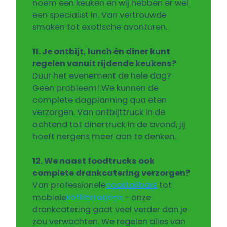
noem een keuken en wij hebben er wel
een specialist in. Van vertrouwde
smaken tot exotische avonturen.
11. Je ontbijt, lunch én diner kunt
regelen vanuit rijdende keukens?
Duur het evenement de hele dag?
Geen probleem! We kunnen de
complete dagplanning qua eten
verzorgen. Van ontbijttruck in de
ochtend tot dinertruck in de avond, jij
hoeft nergens meer aan te denken.
12. We naast foodtrucks ook
complete drankcatering verzorgen?
Van professionele
cocktailbars
tot
mobiele
koffiestations
- onze
drankcatering gaat veel verder dan je
zou verwachten. We regelen alles van