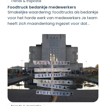
Trends & Inspiratie
Foodtruck bedankje medewerkers
Smakelijke waardering: foodtrucks als bedankje
voor het harde werk van medewerkers Je team
heeft zich maandenlang ingezet voor dat
grote project. Overuren gemaakt, extra
verantwoordelijkheden op zich genomen, en
doorgezet toen het even lastig werd. Nu het
project succesvol is afgerond, wil je hen
bedanken op een manier die echt indruk
maakt. Maar hoe doe [&hellip;]