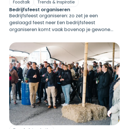
Foodtalk
Trends & Inspiratie
Bedrijfsfeest organiseren
Bedrijfsfeest organiseren: zo zet je een
geslaagd feest neer Een bedrijfsfeest
organiseren komt vaak bovenop je gewone
werk — en het moet wél goed zijn. In deze gids
lopen we stap voor stap door de keuzes die
ertoe doen: de locatie, het programma, het
eten en het budget. Geschreven voor HR- en
officemanagers en eventcoördinatoren
[&hellip;]