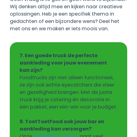
Wij denken altijd mee en kijken naar creatieve
oplossingen. Heb je een specifiek thema in
gedachten of een bijzondere wens? Deel het
met ons en we maken er iets moois van.
7. Een goede truck de perfecte
aankleding voor jouw evenement
kan zijn?
Foodtrucks zijn niet alleen functioneel,
ze zijn ook echte eyecatchers die sfeer
en gezelligheid brengen. Met de juiste
truck krijg je catering én decoratie in
één pakket, een win-win voor je budget.
8. ToetToetFood ook jouw bar en
aankleding kan verzorgen?
Onze
aankleding service
gaat veel