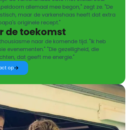
 Apeldoorn allemaal mee begon," zegt ze. "De
astisch, maar de varkenshaas heeft dat extra
apa's originele recept."
r de toekomst
enthousiasme naar de komende tijd. "Ik heb
ie evenementen." "Die gezelligheid, die
zichten, dat geeft me energie."
act op