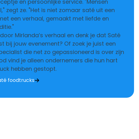
eceptje en persoonlijke service. "Mensen
," zegt ze. "Het is niet zomaar saté uit een
é met een verhaal, gemaakt met liefde en
itie."
 door Mirlanda’s verhaal en denk je dat Saté
t bij jouw evenement? Of zoek je juist een
ecialist die net zo gepassioneerd is over zijn
od vind je alleen ondernemers die hun hart
truck hebben gestopt.
até foodtrucks