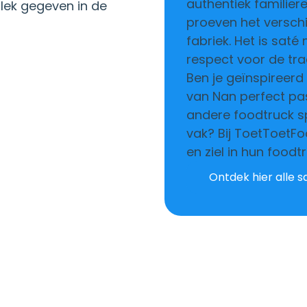
authentiek familier
lek gegeven in de
proeven het verschil
fabriek. Het is sat
respect voor de trad
Ben je geïnspireerd
van Nan perfect pas
andere foodtruck sp
vak? Bij ToetToetFo
en ziel in hun food
Ontdek hier alle s