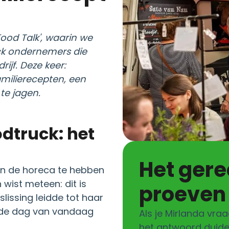
Food Talk', waarin we
uck ondernemers die
ijf. Deze keer:
amilierecepten, een
e jagen.
dtruck: het
Het gerecht dat je móet
 in de horeca te hebben
wist meteen: dit is
proeven
eslissing leidde tot haar
p de dag van vandaag
Als je Mirlanda vra
het antwoord duidel