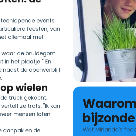
uiteenlopende events
rticuliere feesten, van
het allemaal met
em waar de bruidegom
t in het plaatje!" En
e naast de apenverblijf
.
 op wielen
eede truck gekocht.
Waarom Saté van Nan
ertelt ze trots. "Ik kan
bijzonder
meer mensen laten
Wat Mirlanda's food
eke aanpak en de