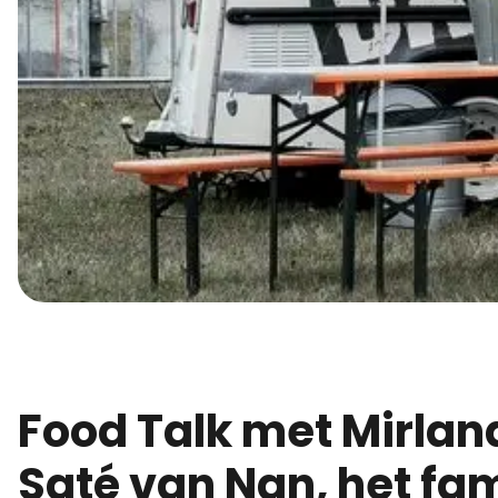
Food Talk met Mirlanda van
Saté van Nan, het fa