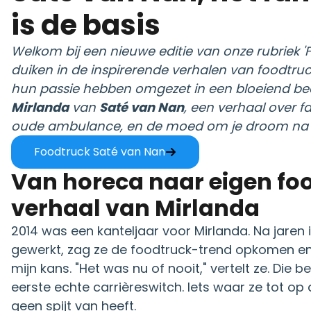
is de basis
Welkom bij een nieuwe editie van onze rubriek '
duiken in de inspirerende verhalen van foodtr
hun passie hebben omgezet in een bloeiend bedr
Mirlanda
van
Saté van Nan
, een verhaal over f
oude ambulance, en de moed om je droom na t
Foodtruck Saté van Nan
Van horeca naar eigen foo
verhaal van Mirlanda
2014 was een kanteljaar voor Mirlanda. Na jaren
gewerkt, zag ze de foodtruck-trend opkomen en 
mijn kans. "Het was nu of nooit," vertelt ze. Die b
eerste echte carrièreswitch. Iets waar ze tot o
geen spijt van heeft.