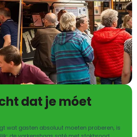
agt wat gasten absoluut moeten proberen, is
ijk: de varkenshaas saté met stokbrood.