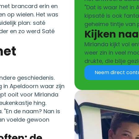
met brancard erin en
"Dat is waar het in
n op wielen. Het was
kipsaté is ook fant
delijk plan: saté
geheime tintje van p
Kijken naa
der en zo werd Saté
Mirlanda kijkt vol 
weer zin in veel moo
drukte, die blije ge
Neem direct cont
ondere geschiedenis.
g in Apeldoorn waar zijn
pt ooit voor Mirlanda
eukenkastje hing.
da. "En de naam? Nan is
Nan voelde gewoon
often: de