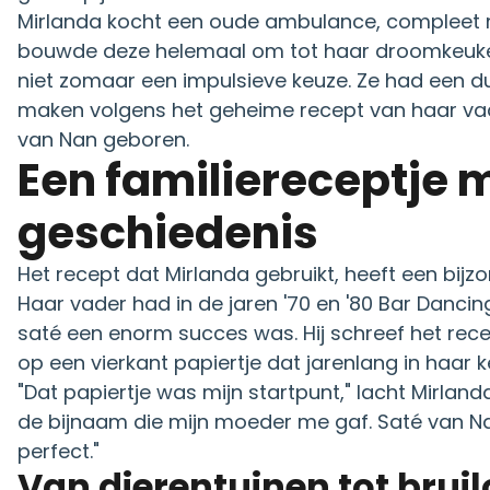
Mirlanda kocht een oude ambulance, compleet 
bouwde deze helemaal om tot haar droomkeuke
niet zomaar een impulsieve keuze. Ze had een dui
maken volgens het geheime recept van haar va
van Nan geboren.
Een familiereceptje met
geschiedenis
Het recept dat Mirlanda gebruikt, heeft een bijz
Haar vader had in de jaren '70 en '80 Bar Dancin
saté een enorm succes was. Hij schreef het rece
op een vierkant papiertje dat jarenlang in haar k
"Dat papiertje was mijn startpunt," lacht Mirlan
de bijnaam die mijn moeder me gaf. Saté van 
perfect."
Van dierentuinen tot bruil