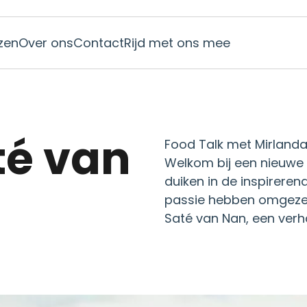
jzen
Over ons
Contact
Rijd met ons mee
Food Talk met Mirlanda 
Welkom bij een nieuwe e
duiken in de inspirere
passie hebben omgezet 
Saté van Nan, een verh