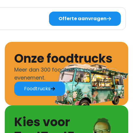
Offerte aanvragen
Onze foodtrucks
Meer dan 300 foodtrucks voor jouw
evenement.
Foodtrucks
Kies voor