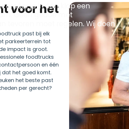
 creëer je in één klap een
team. Geen gedoe met
van tevoren moet regelen. Wij doen
oodtruck past bij elk
t parkeerterrein tot
 de impact is groot.
fessionele foodtrucks
t contactpersoon en één
ij dat het goed komt.
euken het beste past
ijkheden per gerecht?