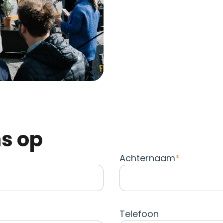
ns op
Achternaam
Telefoon