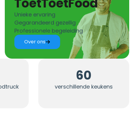
ToetToetFood
Unieke ervaring
Gegarandeerd gezellig
Professionele begeleiding
Over ons
60
oodtruck
verschillende keukens