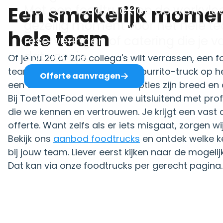
Een smakelijk moment voor het
Met een foodtruck op de werkvloer
gezellig moment voor het hele 
hele team
reserveringen of catering die je 
dat voor je.
Of je nu 20 of 200 collega's wilt verrassen, een f
team en elke locatie. Van een burrito-truck op he
Offerte aanvragen
een dessertkar in de hal. De opties zijn breed en
Bij ToetToetFood werken we uitsluitend met pro
die we kennen en vertrouwen. Je krijgt een vas
offerte. Want zelfs als er iets misgaat, zorgen w
Bekijk ons
aanbod foodtrucks
en ontdek welke k
bij jouw team. Liever eerst kijken naar de mogel
Dat kan via onze foodtrucks per gerecht pagina.