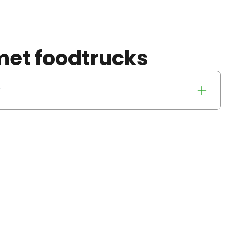
met foodtrucks
?