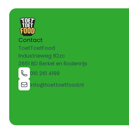
Contact
ToetToetFood
Industrieweg 82zc
2651 BD Berkel en Rodenrijs
010 261 4199
info@toettoetfood.nl