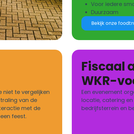
Voor iedere sm
Duurzaam
Bekijk onze foodt
Fiscaal aantrekkelijk met
WKR-voo
niet te vergelijken
Een evenement orga
straling van de
locatie, catering en
nteractie met de
bedrijfsterrein en 
een feest.