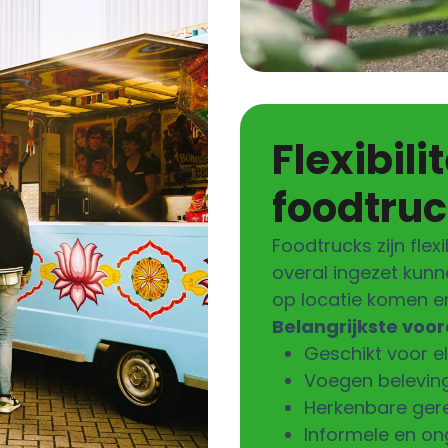
Flexibiliteit & mobiliteit van
foodtru
Foodtrucks zijn flex
overal ingezet kun
op locatie komen e
Belangrijkste voor
Geschikt voor el
Voegen beleving
Herkenbare gere
Informele en o