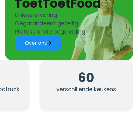
ToetToetFood
Unieke ervaring
Gegarandeerd gezellig
Professionele begeleiding
Over ons
60
oodtruck
verschillende keukens