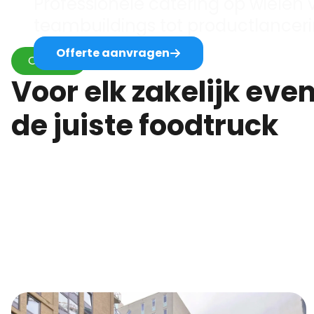
Professionele catering op wielen v
teambuildings tot productlancer
Offerte aanvragen
Ontdek
Voor elk zakelijk evenement
de juiste foodtruck