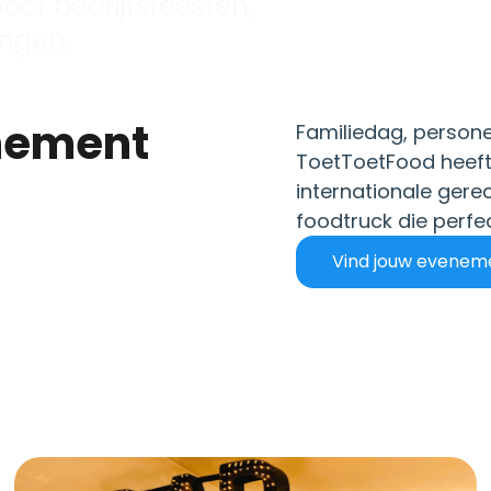
oor bedrijfsfeesten,
ingen.
Familiedag, personee
ToetToetFood heeft 
internationale gerec
foodtruck die perfe
Vind jouw evenem