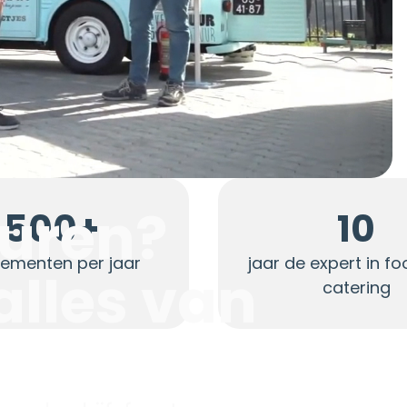
huren?
500+
10
ementen per jaar
jaar de expert in f
alles van
catering