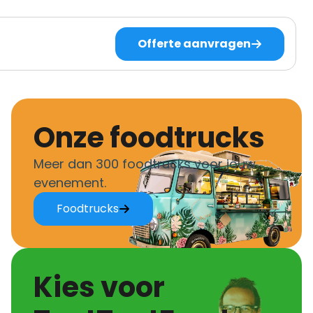
Offerte aanvragen
Onze foodtrucks
Meer dan 300 foodtrucks voor jouw
evenement.
Foodtrucks
Kies voor