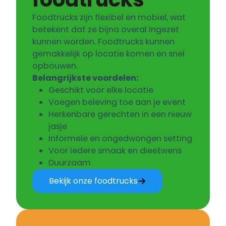
Foodtrucks zijn flexibel en mobiel, wat
betekent dat ze bijna overal ingezet
kunnen worden. Foodtrucks kunnen
gemakkelijk op locatie komen en snel
opbouwen.
Belangrijkste voordelen:
Geschikt voor elke locatie
Voegen beleving toe aan je event
Herkenbare gerechten in een nieuw
jasje
Informele en ongedwongen setting
Voor iedere smaak en dieetwens
Duurzaam
Bekijk onze foodtrucks