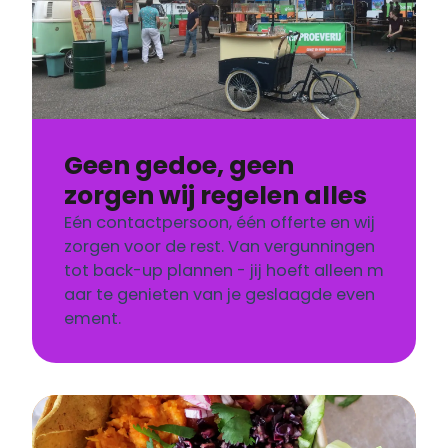
Geen gedoe, geen
zorgen wij regelen alles
Eén contactpersoon, één offerte en wij
zorgen voor de rest. Van vergunningen
tot back-up plannen - jij hoeft alleen m
aar te genieten van je geslaagde even
ement.