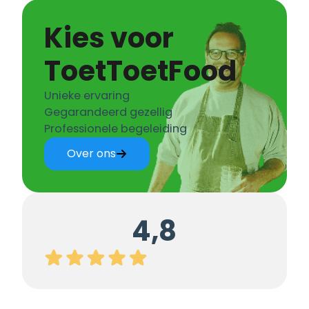
Kies voor
ToetToetFood
Unieke ervaring
Gegarandeerd gezellig
Professionele begeleiding
Over ons
4,8