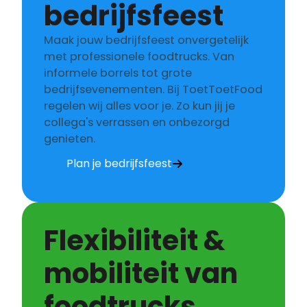
bedrijfsfeest
Maak jouw bedrijfsfeest onvergetelijk
met professionele foodtrucks. Van
informele borrels tot grote
bedrijfsevenementen. Bij ToetToetFood
regelen wij alles voor je. Zo kun jij je
collega's verrassen en onbezorgd
genieten.
Plan je bedrijfsfeest
Flexibiliteit &
mobiliteit van
foodtrucks