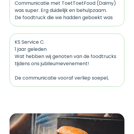
Communicatie met ToetToetFood (Daimy)
was super. Erg duidelijk en behulpzaam.
De foodtruck die we hadden geboekt was
ook erg goed, goed personeel en heerlijk
eten. Ik heb veel positieve reacties van
collega's gehoord over de foodtruck (Bar
KS Service C.
American).
1 jaar geleden
Ons personeelsfeest was geslaagd!
Wat hebben wij genoten van de foodtrucks
tijdens ons jubileumevenement!
De communicatie vooraf verliep soepel,
afspraken werden duidelijk nagekomen en
op de dag zelf was alles tot in de puntjes
verzorgd.
De foodtrucks zagen er aantrekkelijk uit, het
eten was vers, origineel en werd vlot
geserveerd. Onze gasten (én collega's)