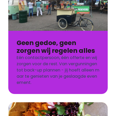
Geen gedoe, geen
zorgen wij regelen alles
Eén contactpersoon, één offerte en wij
zorgen voor de rest. Van vergunningen
tot back-up plannen - jij hoeft alleen m
aar te genieten van je geslaagde even
ement.