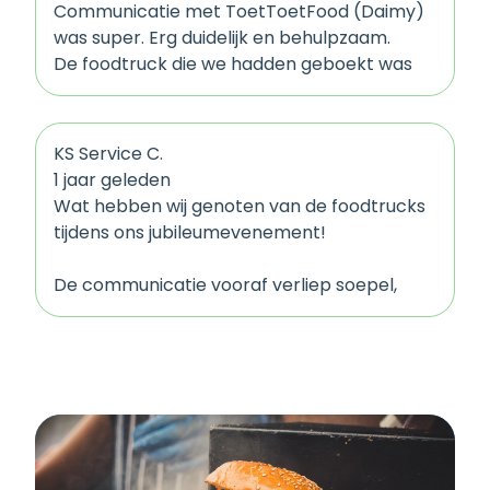
Communicatie met ToetToetFood (Daimy)
was super. Erg duidelijk en behulpzaam.
De foodtruck die we hadden geboekt was
ook erg goed, goed personeel en heerlijk
eten. Ik heb veel positieve reacties van
collega's gehoord over de foodtruck (Bar
KS Service C.
American).
1 jaar geleden
Ons personeelsfeest was geslaagd!
Wat hebben wij genoten van de foodtrucks
tijdens ons jubileumevenement!
De communicatie vooraf verliep soepel,
afspraken werden duidelijk nagekomen en
op de dag zelf was alles tot in de puntjes
verzorgd.
De foodtrucks zagen er aantrekkelijk uit, het
eten was vers, origineel en werd vlot
geserveerd. Onze gasten (én collega's)