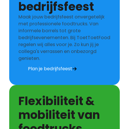
bedrijfsfeest
Maak jouw bedrijfsfeest onvergetelijk
met professionele foodtrucks. Van
informele borrels tot grote
bedrijfsevenementen. Bij ToetToetFood
regelen wij alles voor je. Zo kun jij je
collega's verrassen en onbezorgd
genieten.
Plan je bedrijfsfeest
Flexibiliteit &
mobiliteit van
foodtrucks