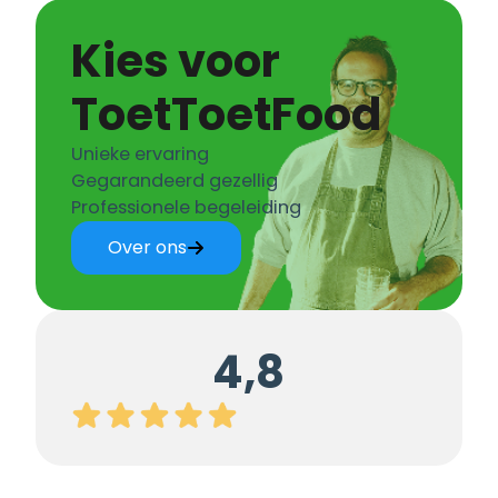
Kies voor
ToetToetFood
Unieke ervaring
Gegarandeerd gezellig
Professionele begeleiding
Over ons
4,8