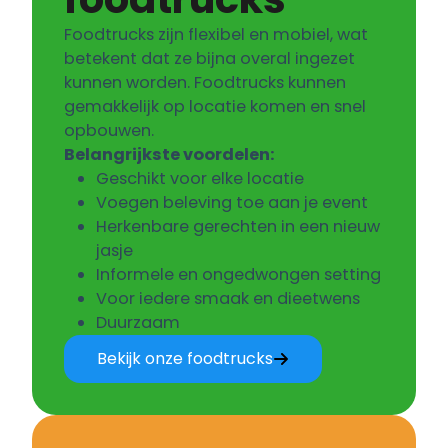
Foodtrucks zijn flexibel en mobiel, wat
betekent dat ze bijna overal ingezet
kunnen worden. Foodtrucks kunnen
gemakkelijk op locatie komen en snel
opbouwen.
Belangrijkste voordelen:
Geschikt voor elke locatie
Voegen beleving toe aan je event
Herkenbare gerechten in een nieuw
jasje
Informele en ongedwongen setting
Voor iedere smaak en dieetwens
Duurzaam
Bekijk onze foodtrucks